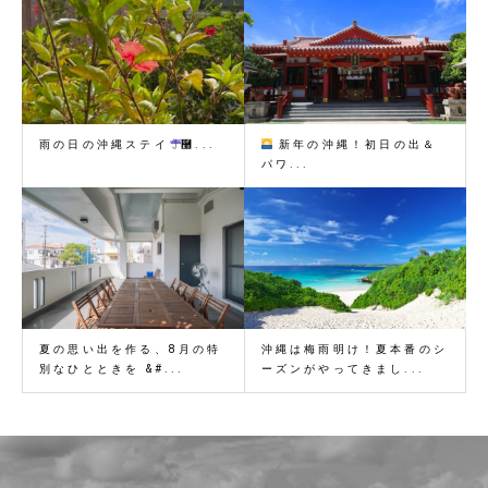
雨の日の沖縄ステイ
࿠...
新年の沖縄！初日の出＆
パワ...
夏の思い出を作る、8月の特
沖縄は梅雨明け！夏本番のシ
別なひとときを &#...
ーズンがやってきまし...