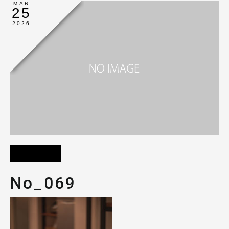
MAR
25
2026
No_069