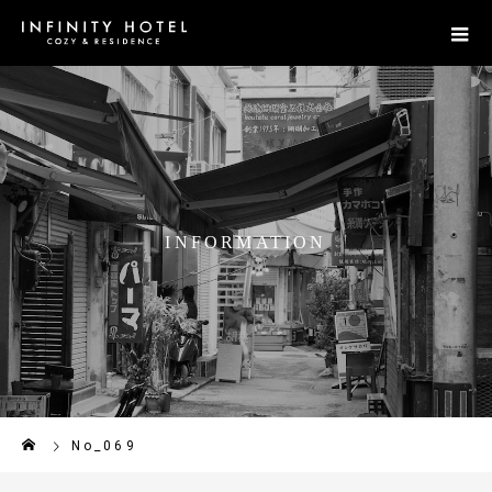
I
N
F
O
R
M
A
T
I
O
N
No_069