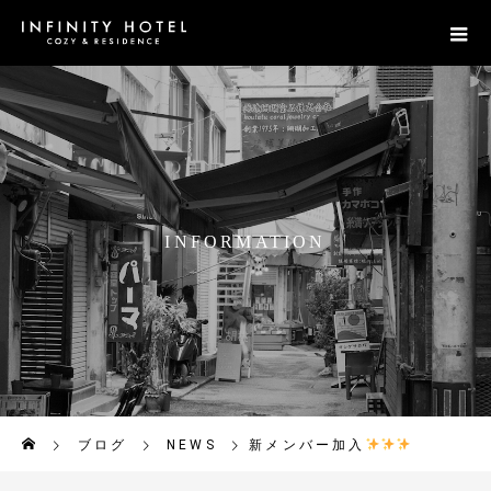
I
N
F
O
R
M
A
T
I
O
N
ブログ
NEWS
新メンバー加入