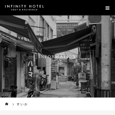
I
N
F
O
R
M
A
T
I
O
N
すいか