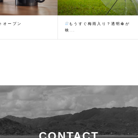
トオープン
もうすぐ梅雨入り？透明傘が
映...
CONTACT