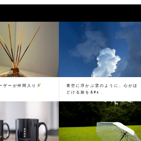
ーザーが仲間入り
青空に浮かぶ雲のように、心がほ
どける旅を&#x...