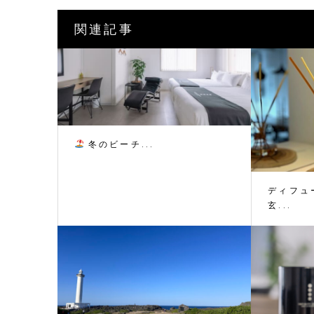
関連記事
冬のビーチ...
ディフュ
玄...