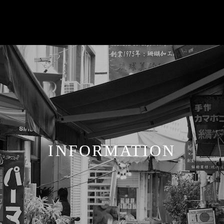
I
N
F
O
R
M
A
T
I
O
N