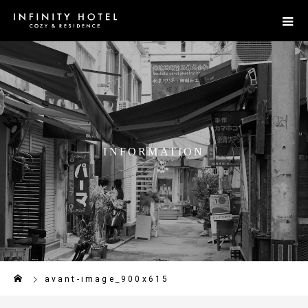
I
N
F
O
R
M
A
T
I
O
N
avant-image_900x615