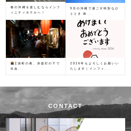
春の沖縄を楽しむならインフ
9月の沖縄で過ごす特別なひ
ィニティホテルへ！
ととき ǳ...
【栄町の夜、赤提灯の下で
2026年もよろしくお願いい
出会...
たします｜インフィ...
CONTACT