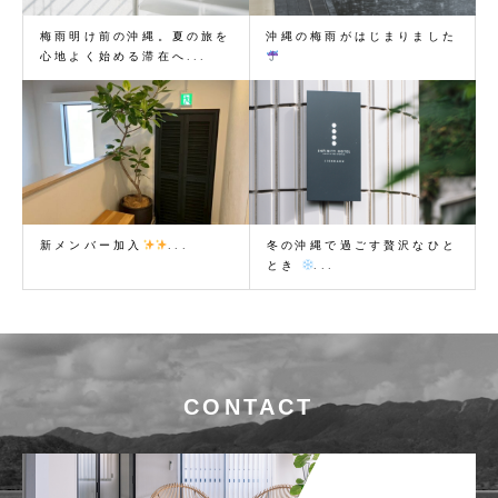
梅雨明け前の沖縄。夏の旅を
沖縄の梅雨がはじまりました
心地よく始める滞在へ...
新メンバー加入
...
冬の沖縄で過ごす贅沢なひと
とき
...
CONTACT