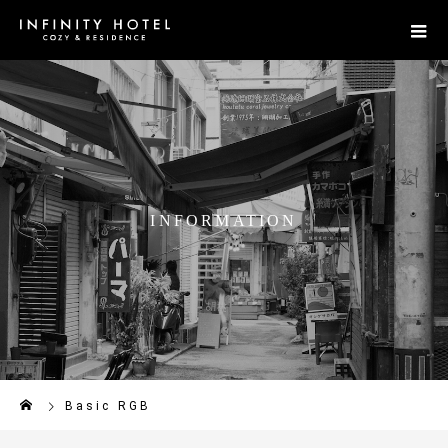
I
N
F
O
R
M
A
T
I
O
N
Basic RGB