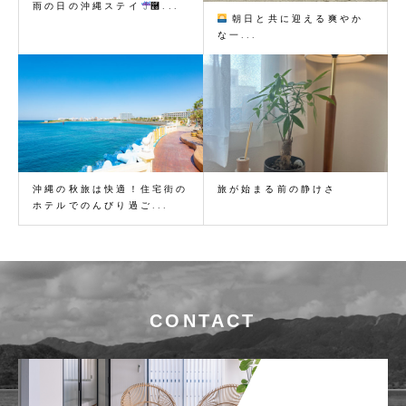
雨の日の沖縄ステイ
࿠...
朝日と共に迎える爽やか
な一...
沖縄の秋旅は快適！住宅街の
旅が始まる前の静けさ
ホテルでのんびり過ご...
CONTACT