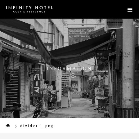
I
N
F
O
R
M
A
T
I
O
N
divider-1.png