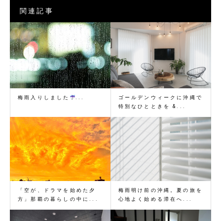
関連記事
梅雨入りしました
...
ゴールデンウィークに沖縄で
特別なひとときを &...
「空が、ドラマを始めた夕
梅雨明け前の沖縄。夏の旅を
方」那覇の暮らしの中に...
心地よく始める滞在へ...