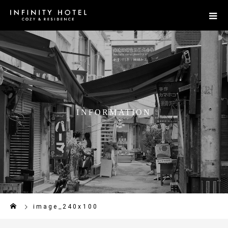
I
N
F
O
R
M
A
T
I
O
N
image_240x100