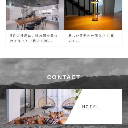
5月の沖縄は、晴れ間を見つ
新しい照明が仲間入り
夜
けてゆっくり過ごす旅...
のく...
CONTACT
HOTEL