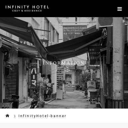
I
N
F
O
R
M
A
T
I
O
N
InfinityHotel-banner